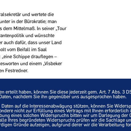
ralsekretär und wertete die
unter in der Bürokratie; man
s dem Mittelmaß. In seiner „Tour
grantenpolitik und wünschte
ber auch dafür, dass unser Land
holt vom Beifall im Saal
: „eine Schippe drauflegen –
nkesworten und einem „Visbeker
en Festredner.
ten erteilt haben, können Sie diese jederzeit gem. Art. 7 Abs. 3
n Daten, nachdem Sie ihn gegenüber uns ausgesprochen haben.
en Daten auf die Interessenabwägung stützen, können Sie Widers
sondere nicht zur Erfüllung eines Vertrags mit Ihnen erforderlich
übung eines solchen Widerspruchs bitten wir um Darlegung der
it (v. l.): dem CDU-Vorsitzenden Ralf Dasenbrock, Visbek;
 Falle Ihres begründeten Widerspruchs prüfen wir die Sachlage u
gen Gründe aufzeigen, aufgrund derer wir die Verarbeitung for
ürgermeister Gerd Meyer. – kop-