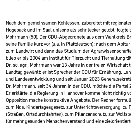
Nach dem gemeinsamen Kohlessen, zubereitet mit regional
Hogeback und im Saal unisono als sehr lecker gelobt, folgte 
Mohrmann (50). Der CDU-Abgeordnete aus dem Wahlkreis Bre
seine Familie kurz vor (u.a. in Plattdeutsch): nach dem Abitur
zum Landwirt und dann das Studium der Agrarwissenschaften a
blieb er bis 2004 am Institut für Tierzucht und Tierhaltung 
Dr. sc. agr.. Mohrmann war 13 Jahre in der freien Wirtschaft
Landtag gewählt; er ist Sprecher der CDU für Ernährung, La
und Landesentwicklung und seit Januar 2023 Generalsekret
Dr. Mohrmann, seit 34 Jahren in der CDU, möchte die Partei 
Er erklärte, die Regierung in Hannover komme nicht richtig vo
Opposition mache konstruktive Angebote. Der Redner formuli
zum Nds. Kindertagesgesetz, zur Unterrichtsversorgung, zu F
(Straßen, Ortsdurchfahrten), zum Pflanzenschutz, zur Wolfs
für mehr gesunden Menschenverstand und eine zielorientierte