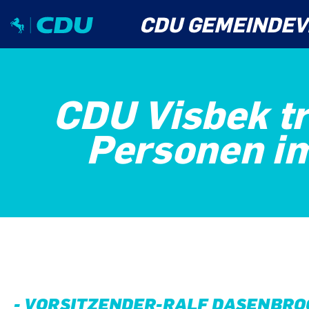
CDU GEMEINDEV
CDU Visbek tr
Personen im
- VORSITZENDER-RALF DASENBROC