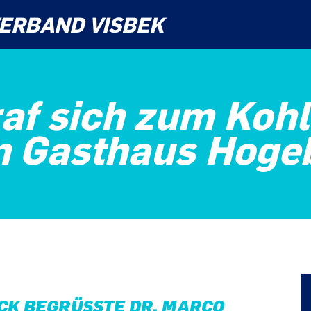
ERBAND VISBEK
af sich zum Koh
 Gasthaus Hogeb
K BEGRÜSSTE DR. MARCO M