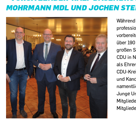
OHRMANN MDL UND JOCHEN STEI
Während 
professio
vorberei
über 190
großen S
CDU in N
als Ehre
CDU-Krei
und Kand
namentli
Junge Un
Mitglied
Mitgliede