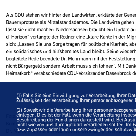
Als CDU stehen wir hinter den Landwirten, erklärte der Gene
Bauernproteste als Mittelstandsdemos. Die Landwirte gehen 
lässt sie nicht machen. Niedersachsen braucht ein Update au
d´Horizon“ verlangte der Redner eine „klare Kante in der Mi
sich: „Lassen Sie uns Sorge tragen für politische Klarheit, a
ein solidarisches und hilfsbereites Land bleibt. Seine wieder
begleitete Rede beendete Dr. Mohrmann mit der Feststellung
nicht Bürgergeld sondern Arbeit muss sich lohnen“. Mit Da
Heimatkorb“ verabschiedete CDU-Vorsitzender Dasenbrock d
(1) Falls Sie eine Einwilligung zur Verarbeitung Ihrer Da
Zulässigkeit der Verarbeitung Ihrer personenbezogene
(2) Soweit wir die Verarbeitung Ihrer personenbezogen
einlegen. Dies ist der Fall, wenn die Verarbeitung insbe
Foto:
Beschreibung der Funktionen dargestellt wird. Bei Aus
Kohlessen der CDU Visbek im vollen Saal Hogeback in Erlte m
nicht wie von uns durchgeführt verarbeiten sollten. Im
bzw. anpassen oder Ihnen unsere zwingenden schutzwürdi
Dr. Marco Mohrmann, MdL; Jochen Steinkamp, Vechta und B