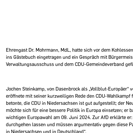
Ehrengast Dr. Mohrmann, MdL, hatte sich vor dem Kohlessen
ins Gästebuch eingetragen und ein Gespräch mit Bürgermei
Verwaltungsausschuss und dem CDU-Gemeindeverband gefü
Jochen Steinkamp, von Dasenbrock als „Vollblut-Europäer“ vo
eröffnete mit seiner kurzweiligen Rede den CDU-Wahlkampf f
betonte, die CDU in Niedersachsen ist gut aufgestellt; der N
möchte sich für eine bessere Politik in Europa einsetzen; er 
wichtigen Europawahl am 09. Juni 2024. Zur AfD erklärte er:
durchgehen lassen und müssen argumentativ gegen diese Par
in Niedersachsen und in Deutschland“.