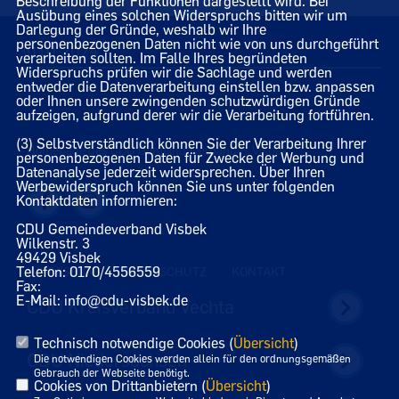
Beschreibung der Funktionen dargestellt wird. Bei
Ausübung eines solchen Widerspruchs bitten wir um
Darlegung der Gründe, weshalb wir Ihre
personenbezogenen Daten nicht wie von uns durchgeführt
30.01.2024
verarbeiten sollten. Im Falle Ihres begründeten
Widerspruchs prüfen wir die Sachlage und werden
entweder die Datenverarbeitung einstellen bzw. anpassen
oder Ihnen unsere zwingenden schutzwürdigen Gründe
aufzeigen, aufgrund derer wir die Verarbeitung fortführen.
(3) Selbstverständlich können Sie der Verarbeitung Ihrer
Homepage des CDU Gemeindeverbandes Visbek
personenbezogenen Daten für Zwecke der Werbung und
Datenanalyse jederzeit widersprechen. Über Ihren
Werbewiderspruch können Sie uns unter folgenden
Kontaktdaten informieren:
CDU Gemeindeverband Visbek
Wilkenstr. 3
49429 Visbek
Telefon: 0170/4556559
IMPRESSUM
DATENSCHUTZ
KONTAKT
Fax:
E-Mail: info@cdu-visbek.de
CDU Kreisverband Vechta
Technisch notwendige Cookies (
Übersicht
)
CDU Niedersachsen
Die notwendigen Cookies werden allein für den ordnungsgemäßen
Gebrauch der Webseite benötigt.
Cookies von Drittanbietern (
Übersicht
)