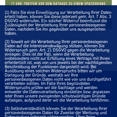
(1) Falls Sie eine Einwilligung zur Verarbeitung Ihrer Daten
erteilt haben, können Sie diese jederzeit gem. Art. 7 Abs. 3
DSGVO widerrufen. Ein solcher Widerruf beeinflusst die
Zulässigkeit der Verarbeitung Ihrer personenbezogenen
Daten, nachdem Sie ihn gegenüber uns ausgesprochen
haben.
(2) Soweit wir die Verarbeitung Ihrer personenbezogenen
Daten auf die Interessenabwägung stützen, können Sie
CDU "SPRITZIGE COCKTAILPARTY" IN
Widerspruch gem. Art. 21 DSGVO gegen die Verarbeitung
einlegen. Dies ist der Fall, wenn die Verarbeitung
VISBEK MIT SIVIA BREHER
insbesondere nicht zur Erfüllung eines Vertrags mit Ihnen
erforderlich ist, was von uns jeweils bei der nachfolgenden
Beschreibung der Funktionen dargestellt wird. Bei
Ausübung eines solchen Widerspruchs bitten wir um
Darlegung der Gründe, weshalb wir Ihre
personenbezogenen Daten nicht wie von uns durchgeführt
02.08.2021
verarbeiten sollten. Im Falle Ihres begründeten
Widerspruchs prüfen wir die Sachlage und werden
entweder die Datenverarbeitung einstellen bzw. anpassen
oder Ihnen unsere zwingenden schutzwürdigen Gründe
aufzeigen, aufgrund derer wir die Verarbeitung fortführen.
(3) Selbstverständlich können Sie der Verarbeitung Ihrer
Homepage des CDU Gemeindeverbandes Visbek
personenbezogenen Daten für Zwecke der Werbung und
Datenanalyse jederzeit widersprechen. Über Ihren