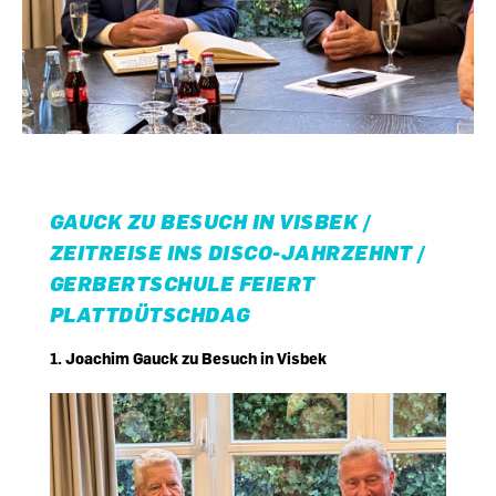
GAUCK ZU BESUCH IN VISBEK /
ZEITREISE INS DISCO-JAHRZEHNT /
GERBERTSCHULE FEIERT
PLATTDÜTSCHDAG
1. Joachim Gauck zu Besuch in Visbek