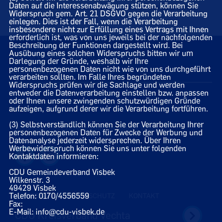
Daten auf die Interessenabwägung stützen, können Sie
Kinder lautete deshalb auch: „Können wir das bald wieder
Widerspruch gem. Art. 21 DSGVO gegen die Verarbeitung
auf Platt machen?“
einlegen. Dies ist der Fall, wenn die Verarbeitung
insbesondere nicht zur Erfüllung eines Vertrags mit Ihnen
erforderlich ist, was von uns jeweils bei der nachfolgenden
Beschreibung der Funktionen dargestellt wird. Bei
Ausübung eines solchen Widerspruchs bitten wir um
Gerbertschule Visbek, 25.09.2023
Darlegung der Gründe, weshalb wir Ihre
personenbezogenen Daten nicht wie von uns durchgeführt
Sven Oesten
verarbeiten sollten. Im Falle Ihres begründeten
Widerspruchs prüfen wir die Sachlage und werden
entweder die Datenverarbeitung einstellen bzw. anpassen
oder Ihnen unsere zwingenden schutzwürdigen Gründe
aufzeigen, aufgrund derer wir die Verarbeitung fortführen.
(3) Selbstverständlich können Sie der Verarbeitung Ihrer
Homepage des CDU Gemeindeverbandes Visbek
personenbezogenen Daten für Zwecke der Werbung und
Datenanalyse jederzeit widersprechen. Über Ihren
Werbewiderspruch können Sie uns unter folgenden
Kontaktdaten informieren:
CDU Gemeindeverband Visbek
Wilkenstr. 3
49429 Visbek
Telefon: 0170/4556559
IMPRESSUM
DATENSCHUTZ
KONTAKT
Fax:
E-Mail: info@cdu-visbek.de
CDU Kreisverband Vechta