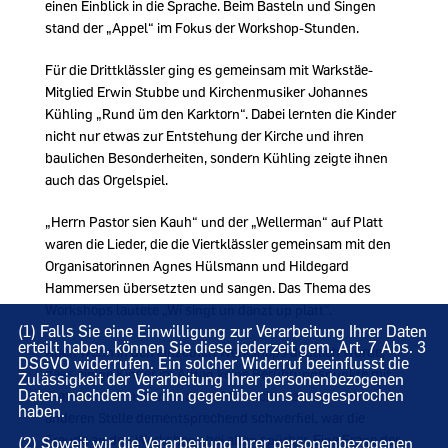
einen Einblick in die Sprache. Beim Basteln und Singen
stand der „Appel“ im Fokus der Workshop-Stunden.
Für die Drittklässler ging es gemeinsam mit Warkstäe-
Mitglied Erwin Stubbe und Kirchenmusiker Johannes
Kühling „Rund üm den Karktorn“. Dabei lernten die Kinder
nicht nur etwas zur Entstehung der Kirche und ihren
baulichen Besonderheiten, sondern Kühling zeigte ihnen
auch das Orgelspiel.
Herrn Pastor sien Kauh“ und der „Wellerman“ auf Platt
waren die Lieder, die die Viertklässler gemeinsam mit den
Organisatorinnen Agnes Hülsmann und Hildegard
Hammersen übersetzten und sangen. Das Thema des
Workshops lautete „Wi singt un danzt up platt“.
(1) Falls Sie eine Einwilligung zur Verarbeitung Ihrer Daten
erteilt haben, können Sie diese jederzeit gem. Art. 7 Abs. 3
Auch wenn in den einzelnen Workshops deutlich wurde,
DSGVO widerrufen. Ein solcher Widerruf beeinflusst die
dass einige Kinder im Alltag keine Berührungspunkte mit
Zulässigkeit der Verarbeitung Ihrer personenbezogenen
Daten, nachdem Sie ihn gegenüber uns ausgesprochen
Plattdeutsch haben und das Mitmachen an der einen oder
haben.
anderen Stelle dementsprechend schwerfiel, war die
Freude an den Workshops bei allen spürbar. Eine Frage der
(2) Soweit wir die Verarbeitung Ihrer personenbezogenen