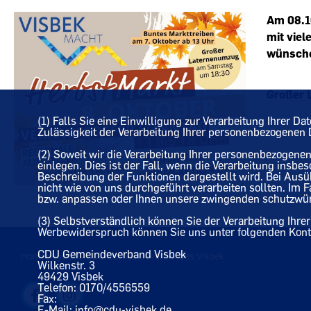
Am 08.10
mit viel
wünsche
Großer 
(1) Falls Sie eine Einwilligung zur Verarbeitung Ihrer Da
Zulässigkeit der Verarbeitung Ihrer personenbezogene
(2) Soweit wir die Verarbeitung Ihrer personenbezogen
einlegen. Dies ist der Fall, wenn die Verarbeitung insbe
Beschreibung der Funktionen dargestellt wird. Bei Aus
nicht wie von uns durchgeführt verarbeiten sollten. Im
bzw. anpassen oder Ihnen unsere zwingenden schutzwürdi
(3) Selbstverständlich können Sie der Verarbeitung Ih
Werbewiderspruch können Sie uns unter folgenden Konta
CDU Gemeindeverband Visbek
Homepage des CDU Gemeindeverbandes Visbek
Wilkenstr. 3
49429 Visbek
Telefon: 0170/4556559
Fax:
E-Mail: info@cdu-visbek.de