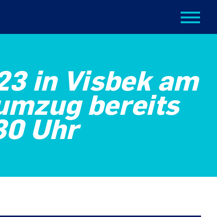
3 in Visbek am
umzug bereits
30 Uhr