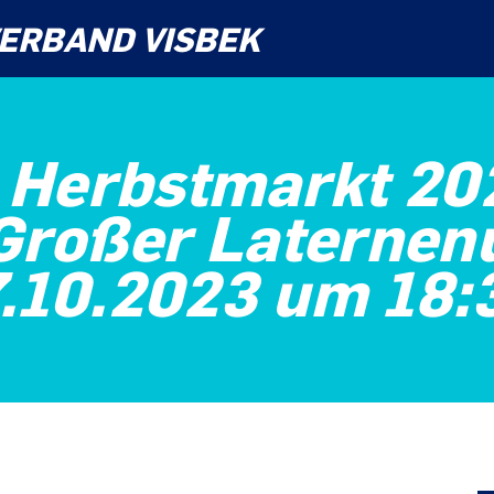
ERBAND VISBEK
 Herbstmarkt 202
 Großer Laternen
.10.2023 um 18: