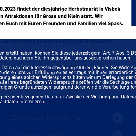
.2023 findet der diesjährige Herbstmarkt in Visbek
en Attraktionen für Gross und Klein statt. Wir
n Euch mit Euren Freunden und Familien viel Spass.
Laternenumzug bereits am 07.10.2023 um 18:30
ten erteilt haben, können Sie diese jederzeit gem. Art. 7 Abs. 3
n Daten, nachdem Sie ihn gegenüber uns ausgesprochen haben.
en Daten auf die Interessenabwägung stützen, können Sie Widers
sondere nicht zur Erfüllung eines Vertrags mit Ihnen erforderlich
übung eines solchen Widerspruchs bitten wir um Darlegung der
 Falle Ihres begründeten Widerspruchs prüfen wir die Sachlage u
gen Gründe aufzeigen, aufgrund derer wir die Verarbeitung for
rer personenbezogenen Daten für Zwecke der Werbung und Datenan
ktdaten informieren:
CDU Kreisverband Vechta
CDU Niedersachsen