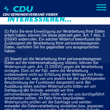
DIES KÖNNTE SIE AUCH
CDU GEMEINDEVERBAND VISBEK
INTERESSIEREN...
Meldungen (1)
(1) Falls Sie eine Einwilligung zur Verarbeitung Ihrer Daten
erteilt haben, können Sie diese jederzeit gem. Art. 7 Abs. 3
DSGVO widerrufen. Ein solcher Widerruf beeinflusst die
Europa Talk in der
Zulässigkeit der Verarbeitung Ihrer personenbezogenen
Daten, nachdem Sie ihn gegenüber uns ausgesprochen
Schirmbar in
haben.
Visbek
(2) Soweit wir die Verarbeitung Ihrer personenbezogenen
Daten auf die Interessenabwägung stützen, können Sie
Widerspruch gem. Art. 21 DSGVO gegen die Verarbeitung
einlegen. Dies ist der Fall, wenn die Verarbeitung
Homepage des CDU Gemeindeverbandes Visbek
insbesondere nicht zur Erfüllung eines Vertrags mit Ihnen
erforderlich ist, was von uns jeweils bei der nachfolgenden
Beschreibung der Funktionen dargestellt wird. Bei
Ausübung eines solchen Widerspruchs bitten wir um
Darlegung der Gründe, weshalb wir Ihre
personenbezogenen Daten nicht wie von uns durchgeführt
verarbeiten sollten. Im Falle Ihres begründeten
Widerspruchs prüfen wir die Sachlage und werden
entweder die Datenverarbeitung einstellen bzw. anpassen
IMPRESSUM
DATENSCHUTZ
KONTAKT
oder Ihnen unsere zwingenden schutzwürdigen Gründe