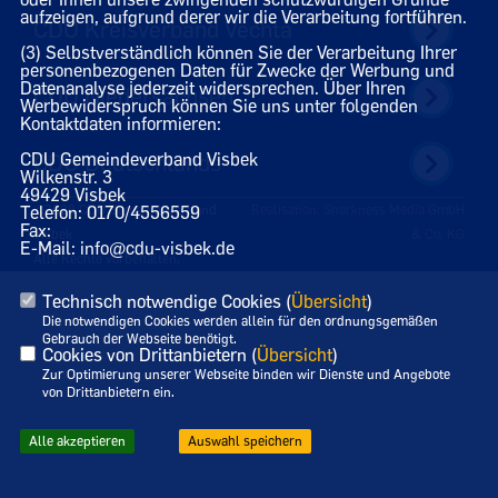
aufzeigen, aufgrund derer wir die Verarbeitung fortführen.
CDU Kreisverband Vechta
(3) Selbstverständlich können Sie der Verarbeitung Ihrer
personenbezogenen Daten für Zwecke der Werbung und
Datenanalyse jederzeit widersprechen. Über Ihren
CDU Niedersachsen
Werbewiderspruch können Sie uns unter folgenden
Kontaktdaten informieren:
CDU Gemeindeverband Visbek
CDU Deutschlands
Wilkenstr. 3
49429 Visbek
Telefon: 0170/4556559
©2026 CDU Gemeindeverband
Realisation: Sharkness Media GmbH
Fax:
Visbek
& Co. KG
E-Mail: info@cdu-visbek.de
Alle Rechte vorbehalten.
Technisch notwendige Cookies (
Übersicht
)
Die notwendigen Cookies werden allein für den ordnungsgemäßen
Gebrauch der Webseite benötigt.
Cookies von Drittanbietern (
Übersicht
)
Zur Optimierung unserer Webseite binden wir Dienste und Angebote
von Drittanbietern ein.
Alle akzeptieren
Auswahl speichern