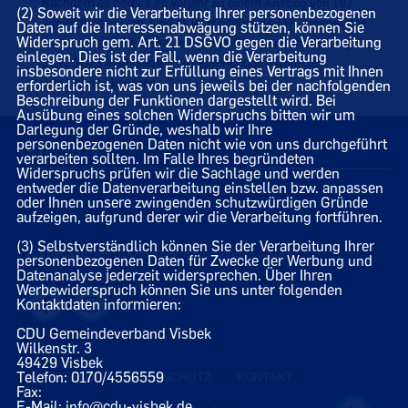
Nachdem es bereits im Vorjahr zu einem Anstieg von 192
(2) Soweit wir die Verarbeitung Ihrer personenbezogenen
Jugendlichen kam, sind es jetzt nochmals 117 Jugendliche
Daten auf die Interessenabwägung stützen, können Sie
Widerspruch gem. Art. 21 DSGVO gegen die Verarbeitung
mehr, so dass die Visbeker Vereine/Gruppen mit Stichtag
einlegen. Dies ist der Fall, wenn die Verarbeitung
31.12.2023 insgesamt 1.741 jugendliche Mitglieder
insbesondere nicht zur Erfüllung eines Vertrags mit Ihnen
verzeichnen konnten.
erforderlich ist, was von uns jeweils bei der nachfolgenden
Beschreibung der Funktionen dargestellt wird. Bei
Ausübung eines solchen Widerspruchs bitten wir um
Darlegung der Gründe, weshalb wir Ihre
personenbezogenen Daten nicht wie von uns durchgeführt
15.03.2024
verarbeiten sollten. Im Falle Ihres begründeten
Widerspruchs prüfen wir die Sachlage und werden
entweder die Datenverarbeitung einstellen bzw. anpassen
oder Ihnen unsere zwingenden schutzwürdigen Gründe
aufzeigen, aufgrund derer wir die Verarbeitung fortführen.
(3) Selbstverständlich können Sie der Verarbeitung Ihrer
Homepage des CDU Gemeindeverbandes Visbek
personenbezogenen Daten für Zwecke der Werbung und
Datenanalyse jederzeit widersprechen. Über Ihren
Werbewiderspruch können Sie uns unter folgenden
Kontaktdaten informieren:
CDU Gemeindeverband Visbek
Wilkenstr. 3
49429 Visbek
Telefon: 0170/4556559
IMPRESSUM
DATENSCHUTZ
KONTAKT
Fax:
E-Mail: info@cdu-visbek.de