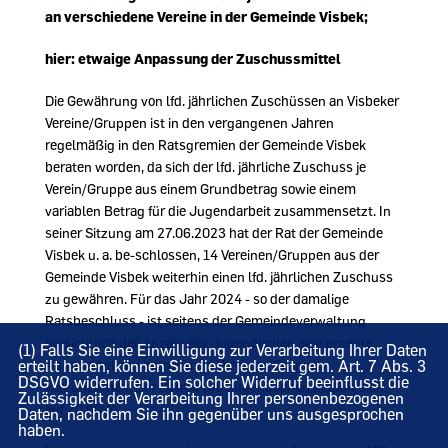
an verschiedene Vereine in der Gemeinde Visbek;
hier: etwaige Anpassung der Zuschussmittel
Die Gewährung von lfd. jährlichen Zuschüssen an Visbeker
Vereine/Gruppen ist in den vergangenen Jahren
regelmäßig in den Ratsgremien der Gemeinde Visbek
beraten worden, da sich der lfd. jährliche Zuschuss je
Verein/Gruppe aus einem Grundbetrag sowie einem
variablen Betrag für die Jugendarbeit zusammensetzt. In
seiner Sitzung am 27.06.2023 hat der Rat der Gemeinde
Visbek u. a. be-schlossen, 14 Vereinen/Gruppen aus der
Gemeinde Visbek weiterhin einen lfd. jährlichen Zuschuss
zu gewähren. Für das Jahr 2024 - so der damalige
Ratsbeschluss - ist seitens der Gemeindeverwaltung
hinsichtlich der Anzahl der Jugendlichen eine erneute
(1) Falls Sie eine Einwilligung zur Verarbeitung Ihrer Daten
erteilt haben, können Sie diese jederzeit gem. Art. 7 Abs. 3
Abfrage bei den betroffenen Vereinen/Gruppen
DSGVO widerrufen. Ein solcher Widerruf beeinflusst die
vorzunehmen. Der Betrag pro Jugendlichen beläuft sich
Zulässigkeit der Verarbeitung Ihrer personenbezogenen
auf 20,00 €.
Daten, nachdem Sie ihn gegenüber uns ausgesprochen
haben.