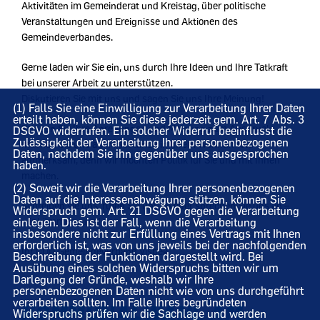
Aktivitäten im Gemeinderat und Kreistag, über politische
Veranstaltungen und Ereignisse und Aktionen des
Gemeindeverbandes.
Gerne laden wir Sie ein, uns durch Ihre Ideen und Ihre Tatkraft
bei unserer Arbeit zu unterstützen.
Diskutieren Sie mit uns und sagen Sie uns Ihre Meinung!
(1) Falls Sie eine Einwilligung zur Verarbeitung Ihrer Daten
erteilt haben, können Sie diese jederzeit gem. Art. 7 Abs. 3
Bringen Sie Ihre Anregungen und Meinung zum Ausdruck,
DSGVO widerrufen. Ein solcher Widerruf beeinflusst die
Zulässigkeit der Verarbeitung Ihrer personenbezogenen
machen Sie uns auf Missstände in Ihrem Wohnumfeld
Daten, nachdem Sie ihn gegenüber uns ausgesprochen
aufmerksam, denn wir möchten Politik für Sie und mit Ihnen
haben.
machen.
(2) Soweit wir die Verarbeitung Ihrer personenbezogenen
Daten auf die Interessenabwägung stützen, können Sie
Schreiben sie uns, rufen Sie uns an oder sprechen Sie uns an –
Widerspruch gem. Art. 21 DSGVO gegen die Verarbeitung
wir kümmern uns!
einlegen. Dies ist der Fall, wenn die Verarbeitung
insbesondere nicht zur Erfüllung eines Vertrags mit Ihnen
erforderlich ist, was von uns jeweils bei der nachfolgenden
Ihr CDU Gemeindeverband Visbek
Beschreibung der Funktionen dargestellt wird. Bei
Ausübung eines solchen Widerspruchs bitten wir um
Darlegung der Gründe, weshalb wir Ihre
personenbezogenen Daten nicht wie von uns durchgeführt
verarbeiten sollten. Im Falle Ihres begründeten
KOMMUNALWAHL AM
Widerspruchs prüfen wir die Sachlage und werden