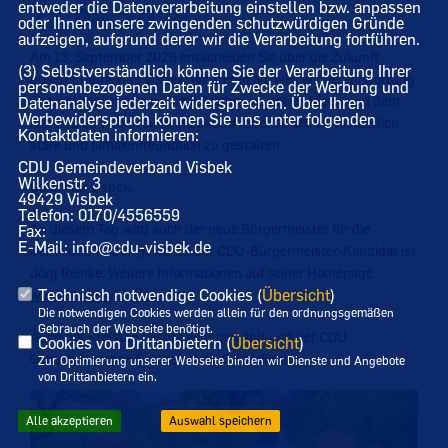
entweder die Datenverarbeitung einstellen bzw. anpassen
13.09.2026
oder Ihnen unsere zwingenden schutzwürdigen Gründe
aufzeigen, aufgrund derer wir die Verarbeitung fortführen.
Am 13. September 2026 entscheiden Sie über die Zukunft
(3) Selbstverständlich können Sie der Verarbeitung Ihrer
unserer Gemeinde Visbek. Wir treten an, weil wir Verantwortung
personenbezogenen Daten für Zwecke der Werbung und
übernehmen möchten – mit Erfahrung, neuen Ideen und dem
Datenanalyse jederzeit widersprechen. Über Ihren
Werbewiderspruch können Sie uns unter folgenden
klaren Ziel, Visbek auch in Zukunft lebenswert, wirtschaftlich
Kontaktdaten informieren:
stark und familienfreundlich zu gestalten.
CDU Gemeindeverband Visbek
Wilkenstr. 3
Ganz klar Visbek.
49429 Visbek
Telefon: 0170/4556559
An diesem Tag wird auch der neue Bürgermeister für die
Fax:
E-Mail: info@cdu-visbek.de
Gemeinde Visbek gewählt. Der CDU-Bürgermeister-Kandidat ist
Jörg Reinke. Weitere Informationen auf seiner Homepage
Technisch notwendige Cookies (
Übersicht
)
www.reinke-visbek.de
Die notwendigen Cookies werden allein für den ordnungsgemäßen
Gebrauch der Webseite benötigt.
Auch der Kreistag Vechta wird gewählt und der CDU
Cookies von Drittanbietern (
Übersicht
)
Gemeindeverband Visbek stellt 5 Kandidaten.
Zur Optimierung unserer Webseite binden wir Dienste und Angebote
von Drittanbietern ein.
Alle akzeptieren
Auswahl speichern